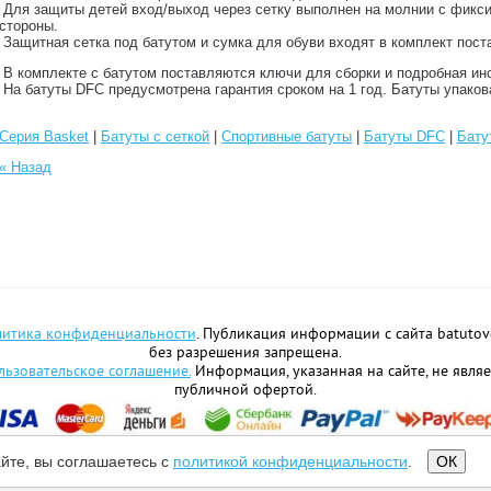
Для защиты детей вход/выход через сетку выполнен на молнии с фик
стороны.
Защитная сетка под батутом и сумка для обуви входят в комплект пост
В комплекте с батутом поставляются ключи для сборки и подробная инс
На батуты DFC предусмотрена гарантия сроком на 1 год. Батуты упаков
Серия Basket
|
Батуты с сеткой
|
Спортивные батуты
|
Батуты DFC
|
Бату
« Назад
итика конфиденциальности
. Публикация информации с сайта batutov
без разрешения запрещена.
льзовательское соглашение.
Информация, указанная на сайте, не являе
публичной офертой.
айте, вы соглашаетесь с
политикой конфиденциальности
.
ОК
Создание и продвижение сайта https://webguru-studio.ru/