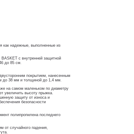
я как надежные, выполненные из
P BASKET с внутренней защитной
46 до 85 см.
 двусторонним покрытием, нанесенным
 до 38 мм и толщиной до 1,4 мм.
аже на самом маленьком по диаметру
ет увеличить высоту прыжка.
шенную защиту от износа и
беспечения безопасности
омент полипропилена последнего
м от случайного падения,
тута.