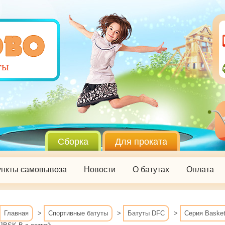
ты
Сборка
Для проката
нкты самовывоза
Новости
О батутах
Оплата
Главная
>
Спортивные батуты
>
Батуты DFC
>
Серия Baske