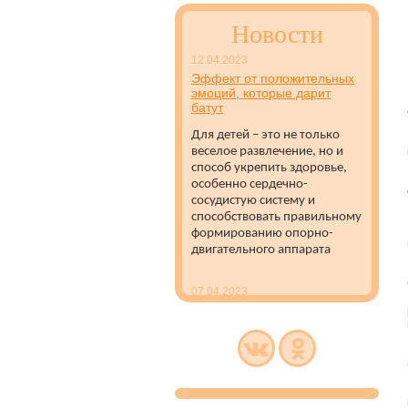
Новости
12.04.2023
Эффект от положительных
эмоций, которые дарит
батут
Для детей – это не только
веселое развлечение, но и
способ укрепить здоровье,
особенно сердечно-
сосудистую систему и
способствовать правильному
формированию опорно-
двигательного аппарата
07.04.2023
Батуты с защитной сеткой
полезны для развития
детей
Батуты с защитной сеткой
рекомендуется
устанавливать как на улице,