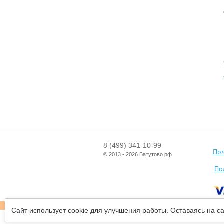
на открытом пространстве,
так и в помещении
03.04.2023
Чем полезны прыжки на
батуте и как выбрать его
для домашних тренировок
Батут представляет собой
очень занятный тренажер
для взрослых и детей. И он
набирает все большую
популярность не только как
средство для развлечения, но
также и как приносящий
пользу здоровью атрибут
8 (499) 341-10-99
Пол
© 2013 - 2026 Батутово.рф
14.03.2023
По
Критерии выбора батута
для ребенка
Сайт использует cookie для улучшения работы. Оставаясь на с