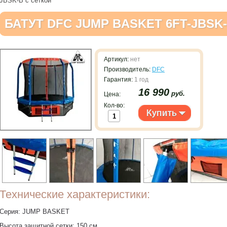
JBSK-B с сеткой
БАТУТ DFC JUMP BASKET 6FT-JBSK
Артикул:
нет
Производитель:
DFC
Гарантия:
1 год
16 990
руб.
Цена:
Кол-во:
Технические характеристики:
Серия: JUMP BASKET
Высота защитной сетки: 150 см