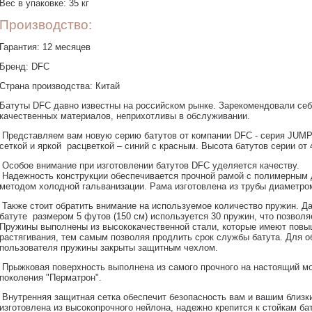
Вес в упаковке: 35 кг
Производство:
Гарантия: 12 месяцев
Бренд: DFC
Страна производства: Китай
Батуты DFC давно известны на российском рынке. Зарекомендовали себ
качественных материалов, неприхотливы в обслуживании.
Представляем вам новую серию батутов от компании DFC - серия JUM
сеткой и яркой расцветкой – синий с красным. Высота батутов серии от 
Особое внимание при изготовлении батутов DFC уделяется качеству.
Надежность конструкции обеспечивается прочной рамой с полимерным
методом холодной гальванизации. Рама изготовлена из трубы диаметром
Также стоит обратить внимание на используемое количество пружин. Д
батуте размером 5 футов (150 см) используется 30 пружин, что позволя
Пружины выполнены из высококачественной стали, которые имеют повы
растягивания, тем самым позволяя продлить срок службы батута. Для о
пользователя пружины закрыты защитным чехлом.
Прыжковая поверхность выполнена из самого прочного на настоящий м
поколения "Перматрон".
Внутренняя защитная сетка обеспечит безопасность вам и вашим близки
изготовлена из высокопрочного нейлона, надежно крепится к стойкам ба