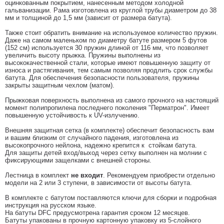
оцинкованным покрытием, нанесенным методом холодной
гальванизации. Рама изготовлена из круглой трубы диаметром до 38
мм и толщиной до 1,5 мм (зависит от размера батута).
Также стоит обратить внимание на используемое количество пружин.
Даже на самом маленьком по диаметру батуте размером 5 футов
(152 см) используется 30 пружин длиной от 116 мм, что позволяет
увеличить высоту прыжка. Пружины выполнены из
высококачественной стали, которые имеют повышенную защиту от
износа и растягивания, тем самым позволяя продлить срок службы
батута. Для обеспечения безопасности пользователя, пружины
закрыты защитным чехлом (матом).
Прыжковая поверхность выполнена из самого прочного на настоящий
момент полипропилена последнего поколения "Перматрон". Имеет
повышенную устойчивость к UV-излучению.
Внешняя защитная сетка (в комплекте) обеспечит безопасность вам
и вашим близким от случайного падения, изготовлена из
высокопрочного нейлона, надежно крепится к стойкам батута.
Для защиты детей вход/выход через сетку выполнен на молнии с
фиксирующими защелками с внешней стороны.
Лестница в комплект
не входит
. Рекомендуем приобрести отдельно
модели на 2 или 3 ступени, в зависимости от высоты батута.
В комплекте с батутом поставляются ключи для сборки и подробная
инструкция на русском языке.
На батуты DFC предусмотрена гарантия сроком 12 месяцев.
Батуты упакованы в прочную картонную упаковку из 5-слойного