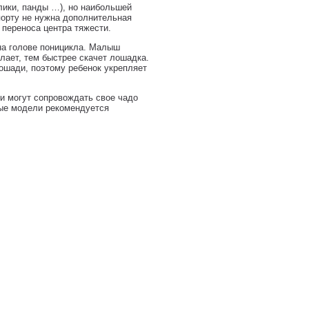
лики, панды …), но наибольшей
порту не нужна дополнительная
 переноса центра тяжести.
на голове поницикла. Малыш
лает, тем быстрее скачет лошадка.
ошади, поэтому ребенок укрепляет
и могут сопровождать свое чадо
ые модели рекомендуется