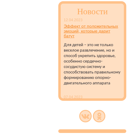
Новости
12.04.2023
Эффект от положительных
эмоций, которые дарит
батут
Для детей – это не только
веселое развлечение, но и
способ укрепить здоровье,
особенно сердечно-
сосудистую систему и
способствовать правильному
формированию опорно-
двигательного аппарата
07.04.2023
Батуты с защитной сеткой
полезны для развития
детей
Батуты с защитной сеткой
рекомендуется
устанавливать как на улице,