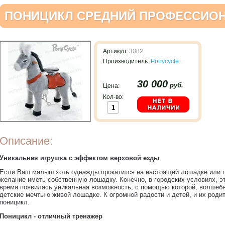
ПОНИЦИКЛ СРЕДНИЙ ПРОФЕССИОН
Артикул:
3082
Производитель:
Ponycycle
30 000
руб.
Цена:
Кол-во:
Описание:
Уникальная игрушка с эффектом верховой езды
Если Ваш малыш хоть однажды прокатится на настоящей лошадке или по
желание иметь собственную лошадку. Конечно, в городских условиях, э
время появилась уникальная возможность, с помощью которой, волшеб
детские мечты о живой лошадке. К огромной радости и детей, и их роди
поницикл.
Поницикл - отличный тренажер