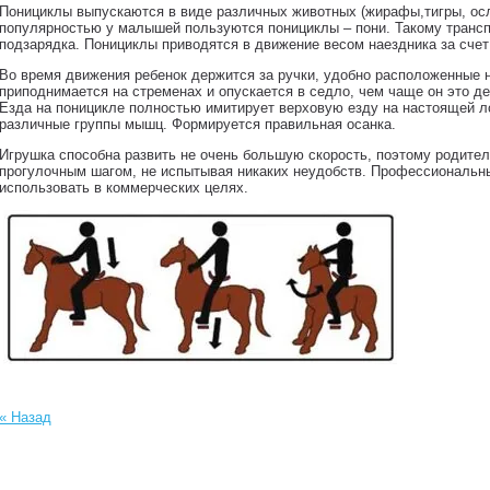
Понициклы выпускаются в виде различных животных (жирафы,тигры, ос
популярностью у малышей пользуются понициклы – пони. Такому транс
подзарядка. Понициклы приводятся в движение весом наездника за счет
Во время движения ребенок держится за ручки, удобно расположенные 
приподнимается на стременах и опускается в седло, чем чаще он это де
Езда на поницикле полностью имитирует верховую езду на настоящей л
различные группы мышц. Формируется правильная осанка.
Игрушка способна развить не очень большую скорость, поэтому родител
прогулочным шагом, не испытывая никаких неудобств. Профессиональн
использовать в коммерческих целях.
« Назад