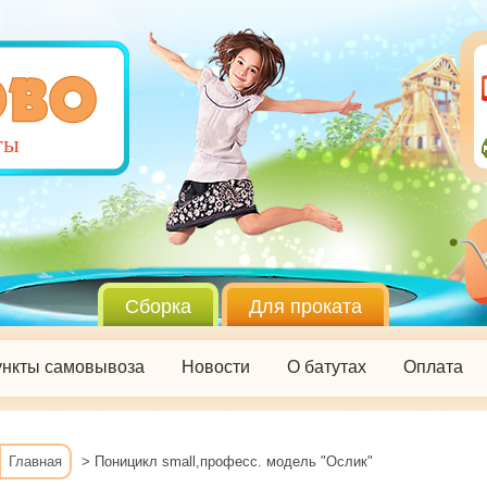
ты
Сборка
Для проката
нкты самовывоза
Новости
О батутах
Оплата
Главная
> Поницикл small,професс. модель "Ослик"